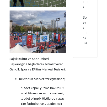
ırm
a
So
sy
al
İm
ka
nla
r
Sağlık Kültür ve Spor Dairesi
Başkanlığına bağlı olarak hizmet veren
Gençlik Spor ve Eğitim Merkezi Tesisleri;
Rektörlük Merkez Yerleşkesinde;
1 adet kapalı yüzme havuzu, 2
adet fitness ve sauna merkezi,
1 adet olimpik ölçülerde yapay
çim futbol sahası, 3 adet açık