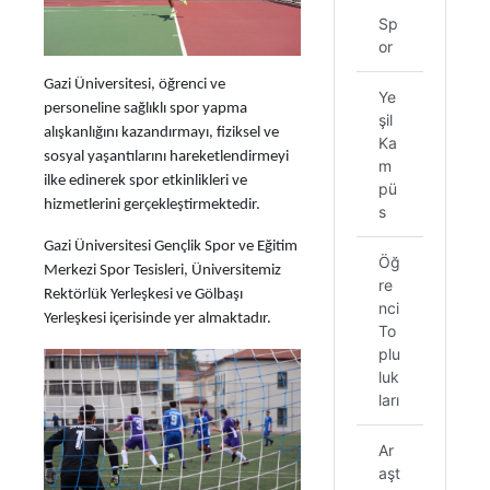
Sp
or
Gazi Üniversitesi, öğrenci ve
Ye
personeline sağlıklı spor yapma
şil
alışkanlığını kazandırmayı, fiziksel ve
Ka
sosyal yaşantılarını hareketlendirmeyi
m
ilke edinerek spor etkinlikleri ve
pü
hizmetlerini gerçekleştirmektedir.
s
Gazi Üniversitesi Gençlik Spor ve Eğitim
Öğ
Merkezi Spor Tesisleri, Üniversitemiz
re
Rektörlük Yerleşkesi ve Gölbaşı
nci
Yerleşkesi içerisinde yer almaktadır.
To
plu
luk
ları
Ar
aşt