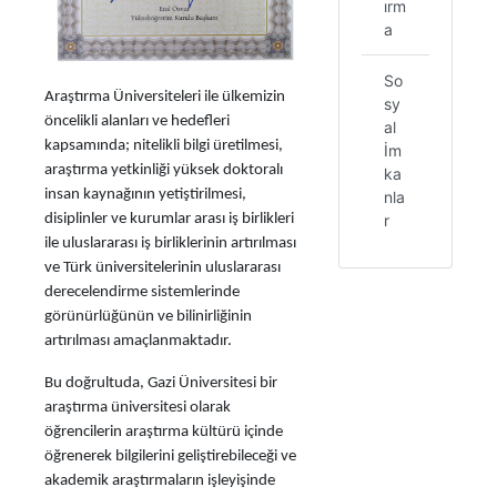
ırm
a
So
Araştırma Üniversiteleri ile ülkemizin
sy
öncelikli alanları ve hedefleri
al
kapsamında; nitelikli bilgi üretilmesi,
İm
araştırma yetkinliği yüksek doktoralı
ka
insan kaynağının yetiştirilmesi,
nla
r
disiplinler ve kurumlar arası iş birlikleri
ile uluslararası iş birliklerinin artırılması
ve Türk üniversitelerinin uluslararası
derecelendirme sistemlerinde
görünürlüğünün ve bilinirliğinin
artırılması amaçlanmaktadır.
Bu doğrultuda, Gazi Üniversitesi bir
araştırma üniversitesi olarak
öğrencilerin araştırma kültürü içinde
öğrenerek bilgilerini geliştirebileceği ve
akademik araştırmaların işleyişinde