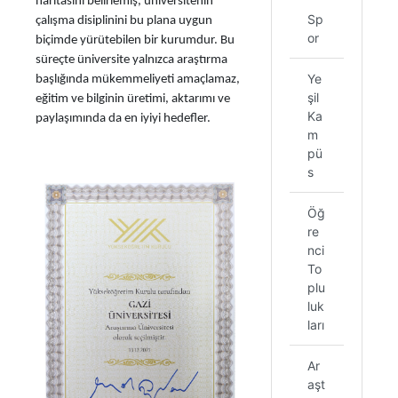
haritasını belirlemiş, üniversitenin
Sp
çalışma disiplinini bu plana uygun
or
biçimde yürütebilen bir kurumdur. Bu
süreçte üniversite yalnızca araştırma
Ye
başlığında mükemmeliyeti amaçlamaz,
şil
eğitim ve bilginin üretimi, aktarımı ve
Ka
paylaşımında da en iyiyi hedefler.
m
pü
s
Öğ
re
nci
To
plu
luk
ları
Ar
aşt