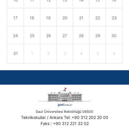
17
18
19
20
21
22
23
24
25
26
27
28
29
30
31
1
2
3
4
5
6
Gazi Üniversitesi Rektörlüğü 06500
Teknikokullar / Ankara Tel: +90 312 202 20 00
Faks : +90 312 221 32 02