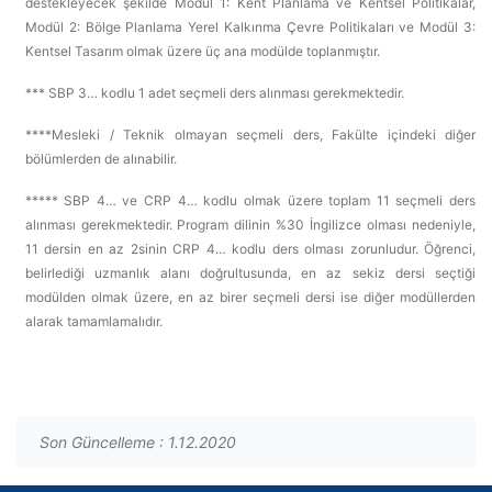
destekleyecek şekilde Modül 1: Kent Planlama ve Kentsel Politikalar,
Modül 2: Bölge Planlama Yerel Kalkınma Çevre Politikaları ve Modül 3:
Kentsel Tasarım olmak üzere üç ana modülde toplanmıştır.
*** SBP 3… kodlu 1 adet seçmeli ders alınması gerekmektedir.
****Mesleki / Teknik olmayan seçmeli ders, Fakülte içindeki diğer
bölümlerden de alınabilir.
***** SBP 4… ve CRP 4… kodlu olmak üzere toplam 11 seçmeli ders
alınması gerekmektedir. Program dilinin %30 İngilizce olması nedeniyle,
11 dersin en az 2sinin CRP 4… kodlu ders olması zorunludur. Öğrenci,
belirlediği uzmanlık alanı doğrultusunda, en az sekiz dersi seçtiği
modülden olmak üzere, en az birer seçmeli dersi ise diğer modüllerden
alarak tamamlamalıdır.
Son Güncelleme : 1.12.2020