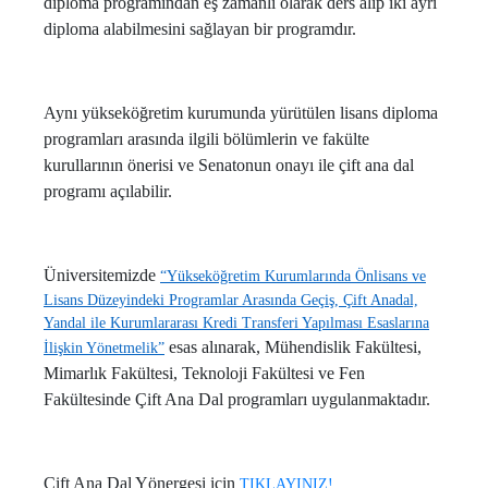
diploma programından eş zamanlı olarak ders alıp iki ayrı
diploma alabilmesini sağlayan bir programdır.
Aynı yükseköğretim kurumunda yürütülen lisans diploma
programları arasında ilgili bölümlerin ve fakülte
kurullarının önerisi ve Senatonun onayı ile çift ana dal
programı açılabilir.
Üniversitemizde
“Yükseköğretim Kurumlarında Önlisans ve
Lisans Düzeyindeki Programlar Arasında Geçiş, Çift Anadal,
Yandal ile Kurumlararası Kredi Transferi Yapılması Esaslarına
esas alınarak, Mühendislik Fakültesi,
İlişkin Yönetmelik”
Mimarlık Fakültesi, Teknoloji Fakültesi ve Fen
Fakültesinde Çift Ana Dal programları uygulanmaktadır.
Çift Ana Dal Yönergesi için
TIKLAYINIZ!